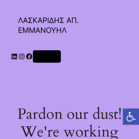
ΛΑΣΚΑΡΙΔΗΣ ΑΠ.
ΕΜΜΑΝΟΥΗΛ
Linkedin
Instagram
Facebook
Σύνδεση
Pardon our dust!
Ανοίξτε τη γραμμή εργαλείων
We're working