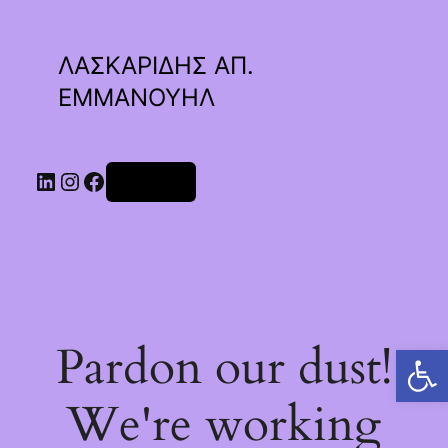
ΛΑΣΚΑΡΙΔΗΣ ΑΠ.
ΕΜΜΑΝΟΥΗΛ
Linkedin
Instagram
Facebook
Σύνδεση
Pardon our dust!
Ανοίξτε τη γραμμή εργαλείων
We're working