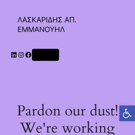
ΛΑΣΚΑΡΙΔΗΣ ΑΠ.
ΕΜΜΑΝΟΥΗΛ
Linkedin
Instagram
Facebook
Σύνδεση
Pardon our dust!
Ανοίξτε τη γραμμή εργαλείων
We're working