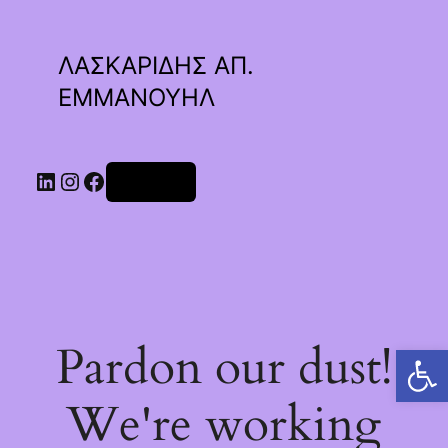
ΛΑΣΚΑΡΙΔΗΣ ΑΠ.
ΕΜΜΑΝΟΥΗΛ
Linkedin
Instagram
Facebook
Σύνδεση
Pardon our dust!
Ανοίξτε τη γραμμή εργαλείων
We're working