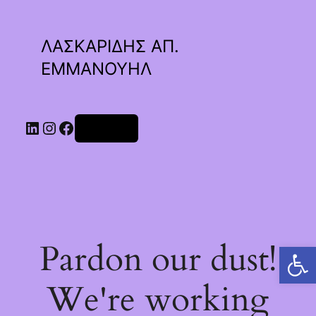
ΛΑΣΚΑΡΙΔΗΣ ΑΠ.
ΕΜΜΑΝΟΥΗΛ
Linkedin
Instagram
Facebook
Σύνδεση
Pardon our dust!
Ανοίξτε τη γραμμή εργαλείων
We're working