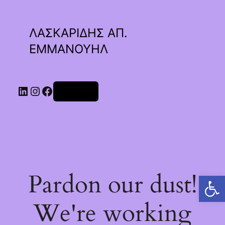
ΛΑΣΚΑΡΙΔΗΣ ΑΠ.
ΕΜΜΑΝΟΥΗΛ
Linkedin
Instagram
Facebook
Σύνδεση
Pardon our dust!
Ανοίξτε τη γραμμή εργαλείων
We're working