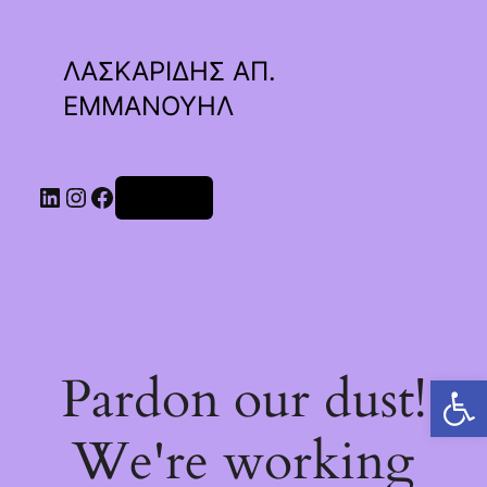
ΛΑΣΚΑΡΙΔΗΣ ΑΠ.
ΕΜΜΑΝΟΥΗΛ
Linkedin
Instagram
Facebook
Σύνδεση
Pardon our dust!
Ανοίξτε τη γραμμή εργαλείων
We're working