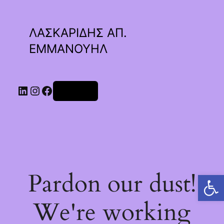
ΛΑΣΚΑΡΙΔΗΣ ΑΠ.
ΕΜΜΑΝΟΥΗΛ
Linkedin
Instagram
Facebook
Σύνδεση
Pardon our dust!
Ανοίξτε τη γραμμή εργαλείων
We're working