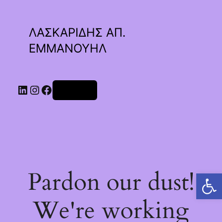
ΛΑΣΚΑΡΙΔΗΣ ΑΠ.
ΕΜΜΑΝΟΥΗΛ
Linkedin
Instagram
Facebook
Σύνδεση
Pardon our dust!
Ανοίξτε τη γραμμή εργαλείων
We're working