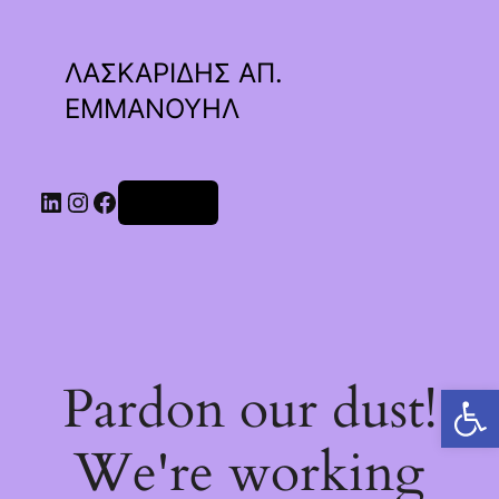
ΛΑΣΚΑΡΙΔΗΣ ΑΠ.
ΕΜΜΑΝΟΥΗΛ
Linkedin
Instagram
Facebook
Σύνδεση
Pardon our dust!
Ανοίξτε τη γραμμή εργαλείων
We're working