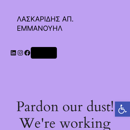
ΛΑΣΚΑΡΙΔΗΣ ΑΠ.
ΕΜΜΑΝΟΥΗΛ
Linkedin
Instagram
Facebook
Σύνδεση
Pardon our dust!
Ανοίξτε τη γραμμή εργαλείων
We're working