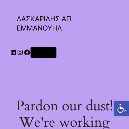
ΛΑΣΚΑΡΙΔΗΣ ΑΠ.
ΕΜΜΑΝΟΥΗΛ
Linkedin
Instagram
Facebook
Σύνδεση
Pardon our dust!
Ανοίξτε τη γραμμή εργαλείων
We're working