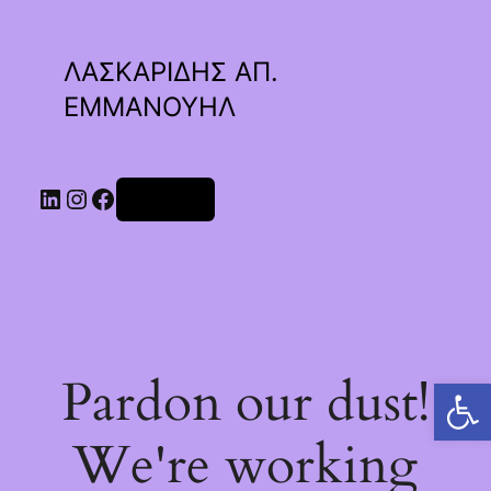
ΛΑΣΚΑΡΙΔΗΣ ΑΠ.
ΕΜΜΑΝΟΥΗΛ
Linkedin
Instagram
Facebook
Σύνδεση
Pardon our dust!
Ανοίξτε τη γραμμή εργαλείων
We're working