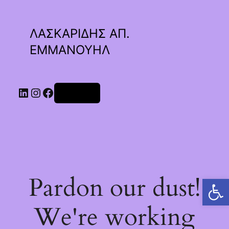
ΛΑΣΚΑΡΙΔΗΣ ΑΠ.
ΕΜΜΑΝΟΥΗΛ
Linkedin
Instagram
Facebook
Σύνδεση
Pardon our dust!
Ανοίξτε τη γραμμή εργαλείων
We're working