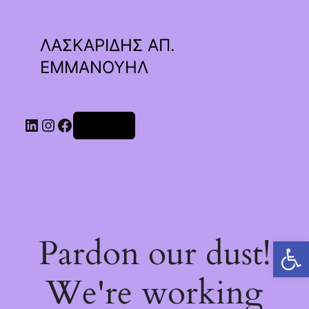
ΛΑΣΚΑΡΙΔΗΣ ΑΠ.
ΕΜΜΑΝΟΥΗΛ
Linkedin
Instagram
Facebook
Σύνδεση
Pardon our dust!
Ανοίξτε τη γραμμή εργαλείων
We're working