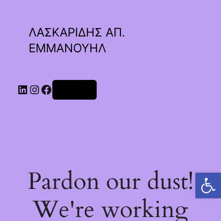
ΛΑΣΚΑΡΙΔΗΣ ΑΠ.
ΕΜΜΑΝΟΥΗΛ
Linkedin
Instagram
Facebook
Σύνδεση
Pardon our dust!
Ανοίξτε τη γραμμή εργαλείων
We're working