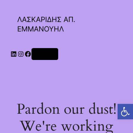
ΛΑΣΚΑΡΙΔΗΣ ΑΠ.
ΕΜΜΑΝΟΥΗΛ
Linkedin
Instagram
Facebook
Σύνδεση
Pardon our dust!
Ανοίξτε τη γραμμή εργαλείων
We're working