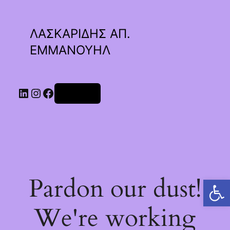
ΛΑΣΚΑΡΙΔΗΣ ΑΠ.
ΕΜΜΑΝΟΥΗΛ
Linkedin
Instagram
Facebook
Σύνδεση
Pardon our dust!
Ανοίξτε τη γραμμή εργαλείων
We're working