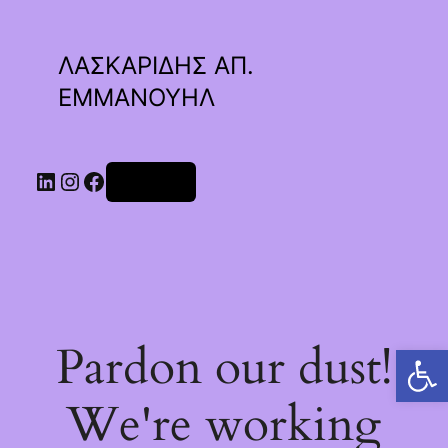
ΛΑΣΚΑΡΙΔΗΣ ΑΠ.
ΕΜΜΑΝΟΥΗΛ
Linkedin
Instagram
Facebook
Σύνδεση
Pardon our dust!
Ανοίξτε τη γραμμή εργαλείων
We're working