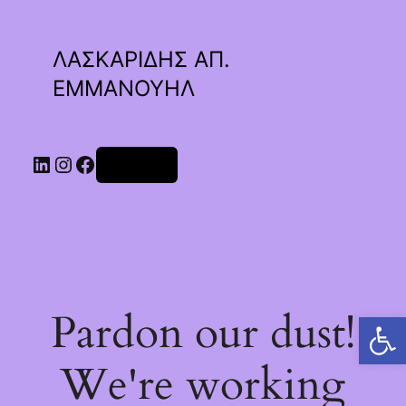
ΛΑΣΚΑΡΙΔΗΣ ΑΠ.
ΕΜΜΑΝΟΥΗΛ
Linkedin
Instagram
Facebook
Σύνδεση
Pardon our dust!
Ανοίξτε τη γραμμή εργαλείων
We're working