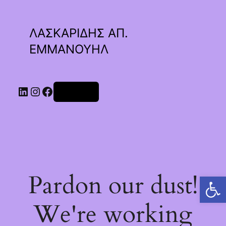
ΛΑΣΚΑΡΙΔΗΣ ΑΠ.
ΕΜΜΑΝΟΥΗΛ
Linkedin
Instagram
Facebook
Σύνδεση
Pardon our dust!
Ανοίξτε τη γραμμή εργαλείων
We're working