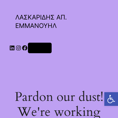
ΛΑΣΚΑΡΙΔΗΣ ΑΠ.
ΕΜΜΑΝΟΥΗΛ
Linkedin
Instagram
Facebook
Σύνδεση
Pardon our dust!
Ανοίξτε τη γραμμή εργαλείων
We're working