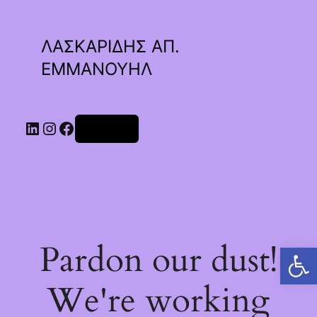
ΛΑΣΚΑΡΙΔΗΣ ΑΠ.
ΕΜΜΑΝΟΥΗΛ
Linkedin
Instagram
Facebook
Σύνδεση
Pardon our dust!
Ανοίξτε τη γραμμή εργαλείων
We're working