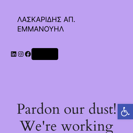
ΛΑΣΚΑΡΙΔΗΣ ΑΠ.
ΕΜΜΑΝΟΥΗΛ
Linkedin
Instagram
Facebook
Σύνδεση
Pardon our dust!
Ανοίξτε τη γραμμή εργαλείων
We're working