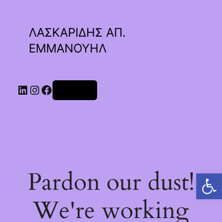
ΛΑΣΚΑΡΙΔΗΣ ΑΠ.
ΕΜΜΑΝΟΥΗΛ
Linkedin
Instagram
Facebook
Σύνδεση
Pardon our dust!
Ανοίξτε τη γραμμή εργαλείων
We're working