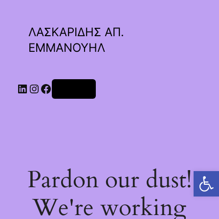
ΛΑΣΚΑΡΙΔΗΣ ΑΠ.
ΕΜΜΑΝΟΥΗΛ
Linkedin
Instagram
Facebook
Σύνδεση
Pardon our dust!
Ανοίξτε τη γραμμή εργαλείων
We're working