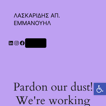
ΛΑΣΚΑΡΙΔΗΣ ΑΠ.
ΕΜΜΑΝΟΥΗΛ
Linkedin
Instagram
Facebook
Σύνδεση
Pardon our dust!
Ανοίξτε τη γραμμή εργαλείων
We're working