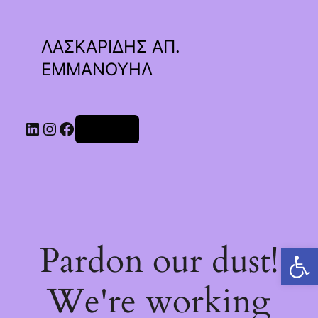
ΛΑΣΚΑΡΙΔΗΣ ΑΠ.
ΕΜΜΑΝΟΥΗΛ
Linkedin
Instagram
Facebook
Σύνδεση
Pardon our dust!
Ανοίξτε τη γραμμή εργαλείων
We're working