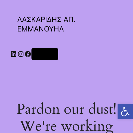
ΛΑΣΚΑΡΙΔΗΣ ΑΠ.
ΕΜΜΑΝΟΥΗΛ
Linkedin
Instagram
Facebook
Σύνδεση
Pardon our dust!
Ανοίξτε τη γραμμή εργαλείων
We're working