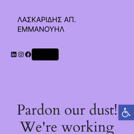
ΛΑΣΚΑΡΙΔΗΣ ΑΠ.
ΕΜΜΑΝΟΥΗΛ
Linkedin
Instagram
Facebook
Σύνδεση
Pardon our dust!
Ανοίξτε τη γραμμή εργαλείων
We're working