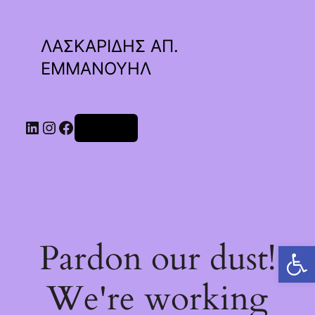
ΛΑΣΚΑΡΙΔΗΣ ΑΠ.
ΕΜΜΑΝΟΥΗΛ
Linkedin
Instagram
Facebook
Σύνδεση
Pardon our dust!
Ανοίξτε τη γραμμή εργαλείων
We're working